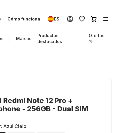
s
Cómo funciona
ES
Productos
Ofertas
es
Marcas
destacados
%
 Redmi Note 12 Pro +
hone - 256GB - Dual SIM
r:
Azul Cielo