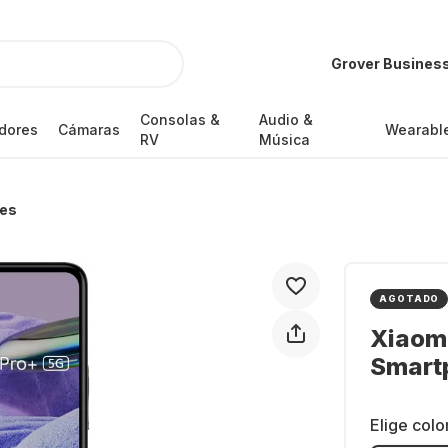
Grover Busines
Consolas &
Audio &
dores
Cámaras
Wearabl
RV
Música
es
AGOTADO
Xiaomi
Smartp
Elige colo