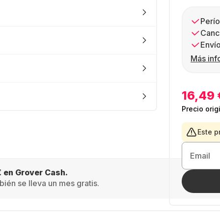
Perío
Canc
Envío
Más inf
16,49 
Precio orig
Este p
Email
€ en Grover Cash.
ién se lleva un mes gratis.