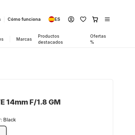
s
Cómo funciona
ES
Productos
Ofertas
es
Marcas
destacados
%
FE 14mm F/1.8 GM
r:
Black