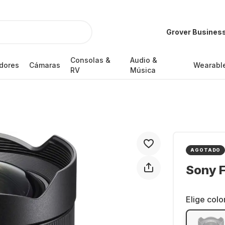
Grover Busines
Consolas &
Audio &
dores
Cámaras
Wearabl
RV
Música
AGOTADO
Sony 
Elige colo