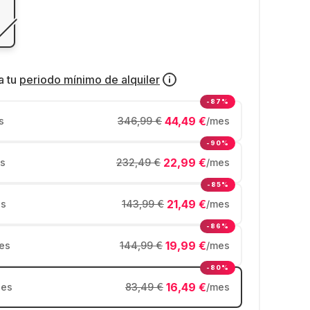
a tu
periodo mínimo de alquiler
-87%
44,49 €
s
346,99 €
/mes
-90%
22,99 €
s
232,49 €
/mes
-85%
21,49 €
s
143,99 €
/mes
-86%
19,99 €
es
144,99 €
/mes
-80%
16,49 €
es
83,49 €
/mes