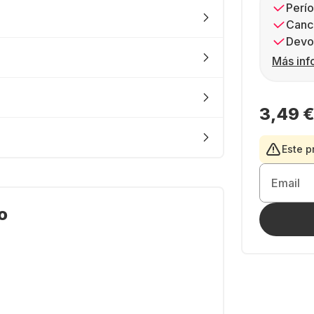
Perío
Canc
Devol
Más inf
3,49 
Este p
Email
o