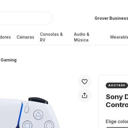
Grover Busines
Consolas &
Audio &
dores
Cámaras
Wearabl
RV
Música
a Gaming
AGOTADO
Sony 
Contro
Elige colo