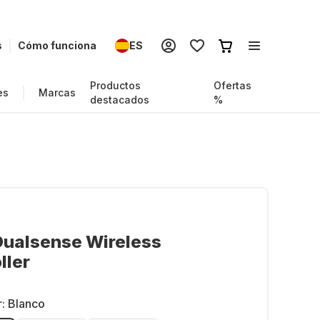
s
Cómo funciona
ES
Productos
Ofertas
es
Marcas
destacados
%
Dualsense Wireless
ller
r:
Blanco