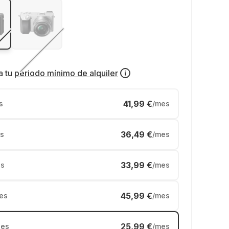
a tu
periodo mínimo de alquiler
41,99 €
s
/mes
36,49 €
s
/mes
33,99 €
s
/mes
45,99 €
es
/mes
25,99 €
es
/mes