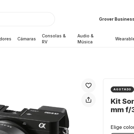
Grover Busines
Consolas &
Audio &
dores
Cámaras
Wearabl
RV
Música
AGOTADO
Kit So
mm f/
Elige colo