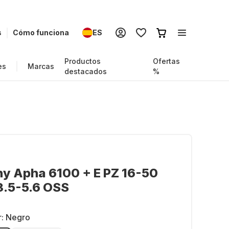
s
Cómo funciona
ES
Productos
Ofertas
es
Marcas
destacados
%
ny Apha 6100 + E PZ 16-50
3.5-5.6 OSS
r:
Negro