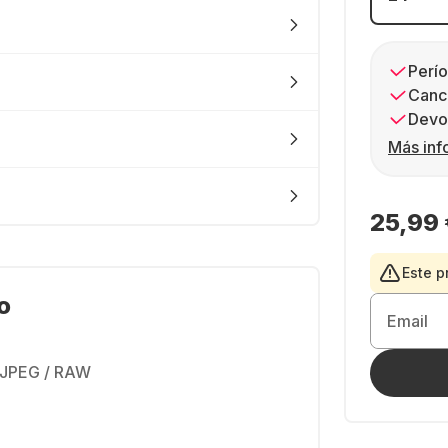
Perío
Canc
Devol
Más inf
25,99 
Este p
o
Email
 JPEG / RAW