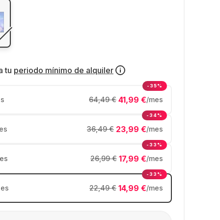
a tu
periodo mínimo de alquiler
-35%
41,99 €
s
64,49 €
/mes
-34%
23,99 €
es
36,49 €
/mes
-33%
17,99 €
es
26,99 €
/mes
-33%
14,99 €
es
22,49 €
/mes