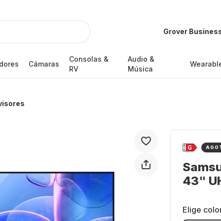
Grover Busines
Consolas &
Audio &
dores
Cámaras
Wearabl
RV
Música
visores
AGO
Samsu
43" U
Elige colo