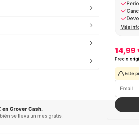
Perío
Canc
Devol
Más inf
14,99 
Precio orig
Este p
Email
€ en Grover Cash.
ién se lleva un mes gratis.