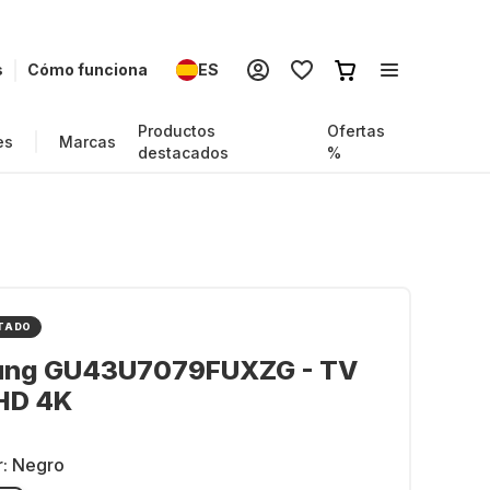
s
Cómo funciona
ES
Productos
Ofertas
es
Marcas
destacados
%
TADO
ng GU43U7079FUXZG - TV
HD 4K
r:
Negro