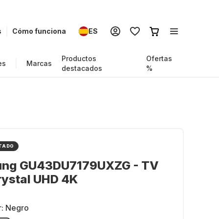
s
Cómo funciona
ES
Productos
Ofertas
es
Marcas
destacados
%
TADO
ng GU43DU7179UXZG - TV
rystal UHD 4K
r:
Negro