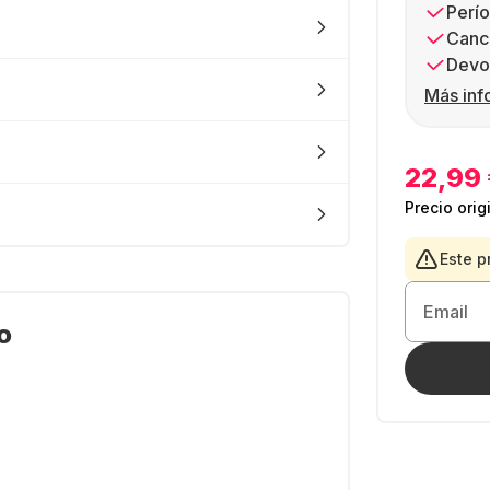
Perío
Canc
Devol
Más inf
22,99
Precio orig
Este p
Email
o