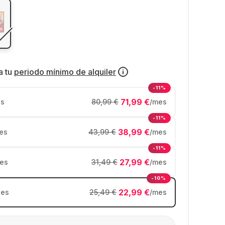
a tu
periodo mínimo de alquiler
-11%
71,99 €
s
80,99 €
/mes
-11%
38,99 €
es
43,99 €
/mes
-11%
27,99 €
es
31,49 €
/mes
-10%
22,99 €
es
25,49 €
/mes