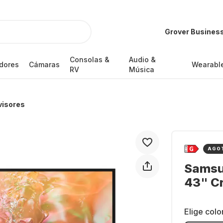
Grover Busines
Consolas &
Audio &
dores
Cámaras
Wearabl
RV
Música
visores
AGO
Samsu
43" C
Elige colo