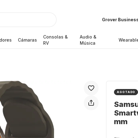
Grover Busines
Consolas &
Audio &
dores
Cámaras
Wearabl
RV
Música
AGOTADO
Samsu
Smart
mm