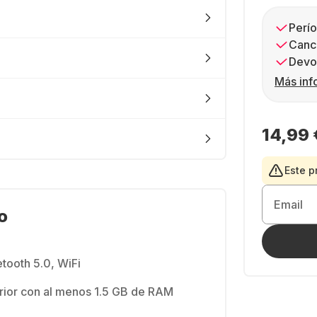
Perío
Canc
Devol
Más inf
14,99 
Este p
Email
o
tooth 5.0, WiFi
erior con al menos 1.5 GB de RAM