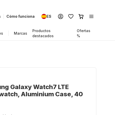
s
Cómo funciona
ES
Productos
Ofertas
es
Marcas
destacados
%
ng Galaxy Watch7 LTE
watch, Aluminium Case, 40