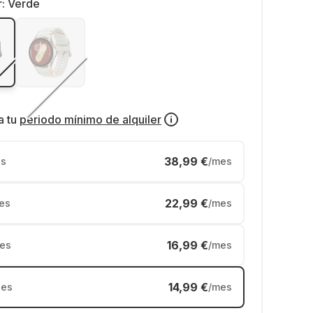
r:
Verde
a tu
periodo mínimo de alquiler
38,99 €
s
/mes
22,99 €
es
/mes
16,99 €
es
/mes
14,99 €
es
/mes