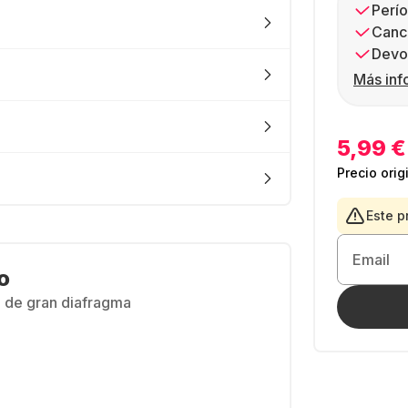
Perío
Canc
Devol
Más inf
5,99 €
Precio orig
Este p
Email
o
 de gran diafragma