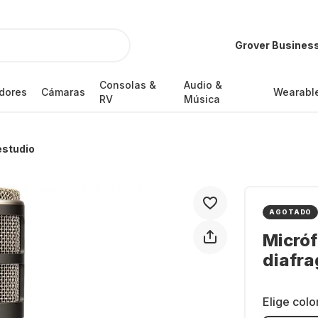
Grover Busines
Consolas &
Audio &
dores
Cámaras
Wearabl
RV
Música
estudio
AGOTADO
Micróf
diafr
Elige colo