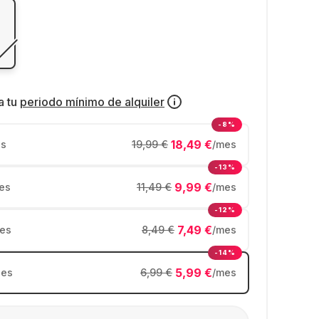
a tu
periodo mínimo de alquiler
-8%
18,49 €
s
19,99 €
/mes
-13%
9,99 €
es
11,49 €
/mes
-12%
7,49 €
es
8,49 €
/mes
-14%
5,99 €
es
6,99 €
/mes