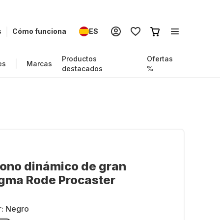
s
Cómo funciona
ES
Productos
Ofertas
es
Marcas
destacados
%
ono dinámico de gran
agma Rode Procaster
r:
Negro