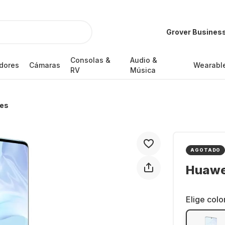
Grover Busines
Consolas &
Audio &
dores
Cámaras
Wearabl
RV
Música
es
AGOTADO
Huawe
Elige colo