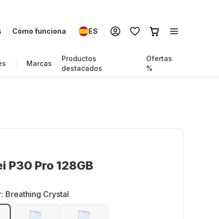
s
Cómo funciona
ES
Productos
Ofertas
es
Marcas
destacados
%
i P30 Pro 128GB
r:
Breathing Crystal