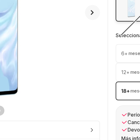
Seleccion
6
+
mese
12
+
mes
18
+
mes
Perío
Canc
Devol
Más inf