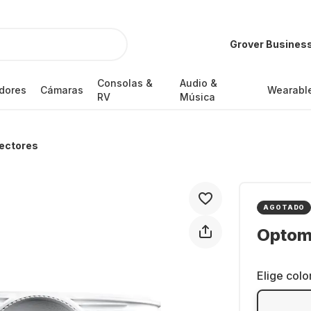
Grover Busines
Consolas &
Audio &
dores
Cámaras
Wearabl
RV
Música
ectores
AGOTADO
Optoma
Elige colo