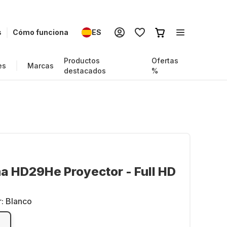
s
Cómo funciona
ES
Productos
Ofertas
es
Marcas
destacados
%
 HD29He Proyector - Full HD
r:
Blanco