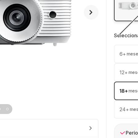
Seleccion
6
+
mese
12
+
mes
18
+
mes
24
+
me
Perío