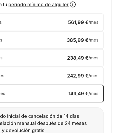
a tu
periodo mínimo de alquiler
561,99 €
s
/mes
385,99 €
s
/mes
238,49 €
s
/mes
242,99 €
es
/mes
143,49 €
es
/mes
do inicial de cancelación de 14 días
elación mensual después de 24 meses
 y devolución gratis