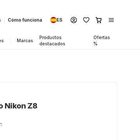
s
Cómo funciona
ES
Productos
Ofertas
es
Marcas
destacados
%
o Nikon Z8
: