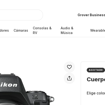
Grover Busines
Consolas &
Audio &
dores
Cámaras
Wearabl
RV
Música
AGOTADO
Cuerp
Elige color