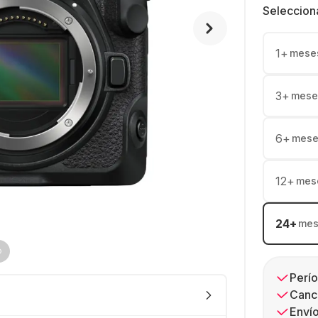
Seleccion
1
+
mese
3
+
mese
6
+
mese
12
+
mes
24
+
mes
Perío
Canc
Envío