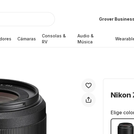
Grover Busines
Consolas &
Audio &
dores
Cámaras
Wearabl
RV
Música
Nikon 
Elige colo