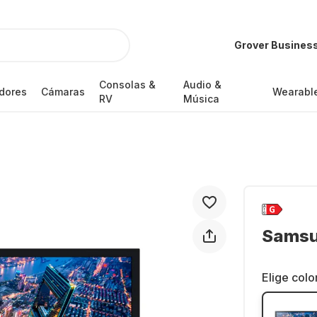
Grover Busines
Consolas &
Audio &
dores
Cámaras
Wearabl
RV
Música
Samsu
Elige colo