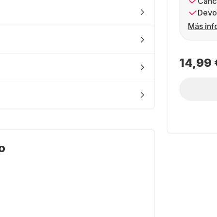
Canc
Devol
Más inf
14,99 
o