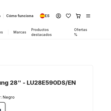
s
Cómo funciona
ES
Productos
Ofertas
es
Marcas
destacados
%
ng 28" - LU28E590DS/EN
r:
Negro