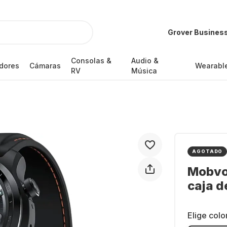
Grover Busines
Consolas &
Audio &
dores
Cámaras
Wearabl
RV
Música
AGOTADO
Mobvoi
caja d
Elige colo