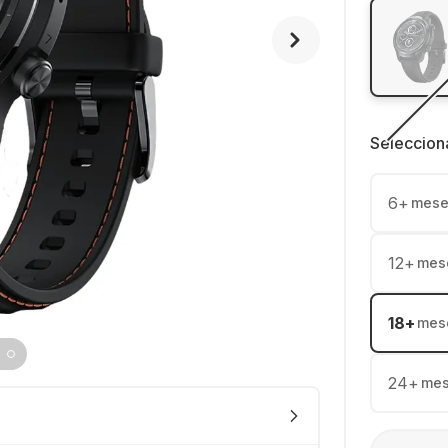
Seleccion
6
+
mese
12
+
mes
18
+
mes
24
+
me