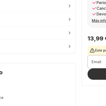
Perío
Canc
Devol
Más inf
13,99 
Este p
Email
o
ce