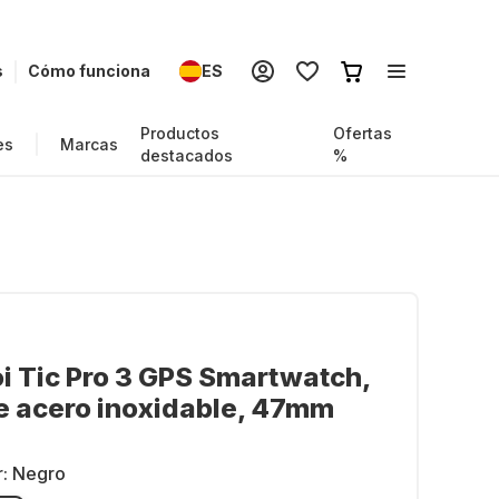
s
Cómo funciona
ES
Productos
Ofertas
es
Marcas
destacados
%
 Tic Pro 3 GPS Smartwatch,
e acero inoxidable, 47mm
r:
Negro