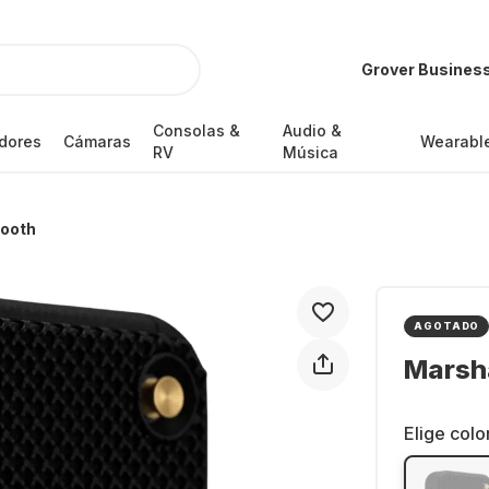
Grover Busines
Consolas &
Audio &
dores
Cámaras
Wearabl
RV
Música
tooth
AGOTADO
Marsha
Elige colo