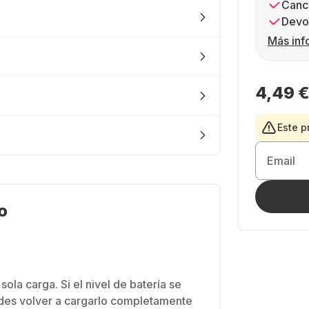
Canc
Devol
Más inf
4,49 
Este p
Email
o
ola carga. Si el nivel de batería se
des volver a cargarlo completamente