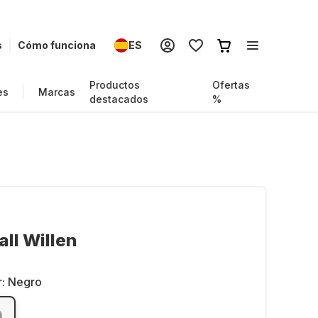
s
Cómo funciona
ES
Productos
Ofertas
es
Marcas
destacados
%
ll Willen
r:
Negro