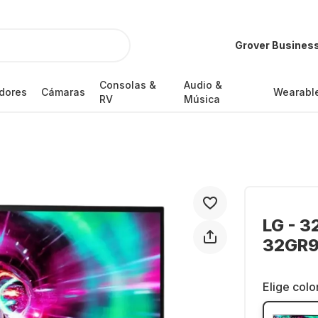
Grover Busines
Consolas &
Audio &
dores
Cámaras
Wearabl
RV
Música
LG - 3
32GR9
Elige colo