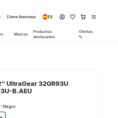
s
Cómo funciona
ES
Productos
Ofertas
es
Marcas
destacados
%
2" UltraGear 32GR93U
3U-B.AEU
r:
Negro