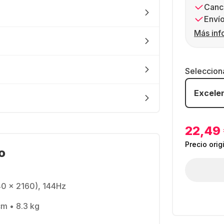
Canc
Envío
Más inf
Seleccion
Excele
22,49
Precio orig
o
40 x 2160), 144Hz
cm • 8.3 kg