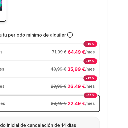
a tu
periodo mínimo de alquiler
-10%
64,49 €
s
71,99 €
/mes
-12%
35,99 €
es
40,99 €
/mes
-12%
26,49 €
es
29,99 €
/mes
-15%
22,49 €
es
26,49 €
/mes
do inicial de cancelación de 14 días