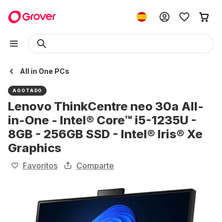
All in One PCs
AGOTADO
Lenovo ThinkCentre neo 30a All-
in-One - Intel® Core™ i5-1235U -
8GB - 256GB SSD - Intel® Iris® Xe
Graphics
Favoritos
Comparte