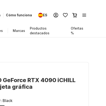
s
Cómo funciona
ES
Productos
Ofertas
es
Marcas
destacados
%
D GeForce RTX 4090 iCHILL
jeta gráfica
r:
Black