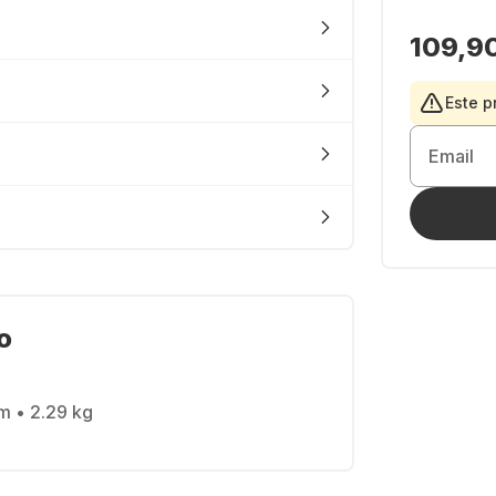
109,9
Este p
Email
o
cm • 2.29 kg