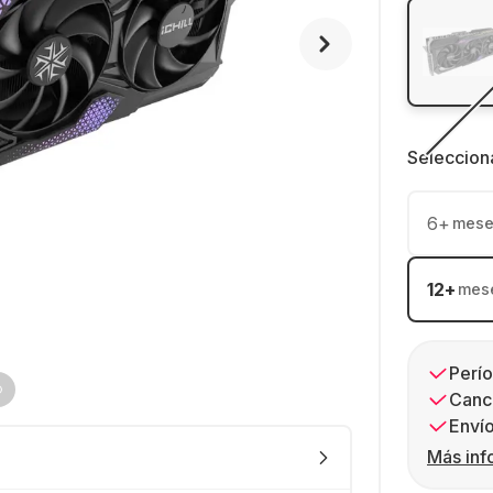
Seleccion
6
+
mese
12
+
mes
Perío
Canc
Envío
Más inf