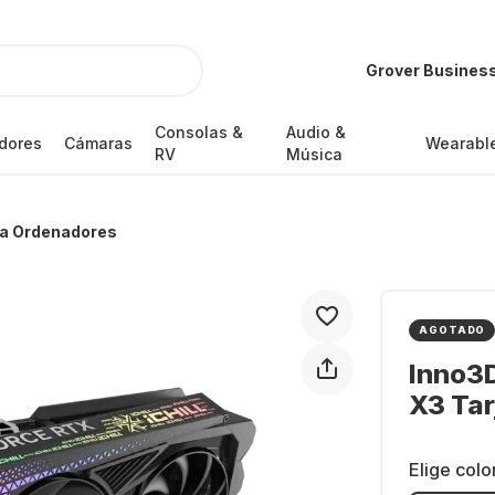
Grover Busines
Consolas &
Audio &
dores
Cámaras
Wearabl
RV
Música
a Ordenadores
AGOTADO
Inno3
X3 Tar
Elige colo