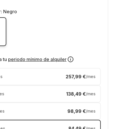
r:
Negro
a tu
periodo mínimo de alquiler
257,99 €
s
/mes
138,49 €
es
/mes
98,99 €
es
/mes
84,49 €
es
/mes