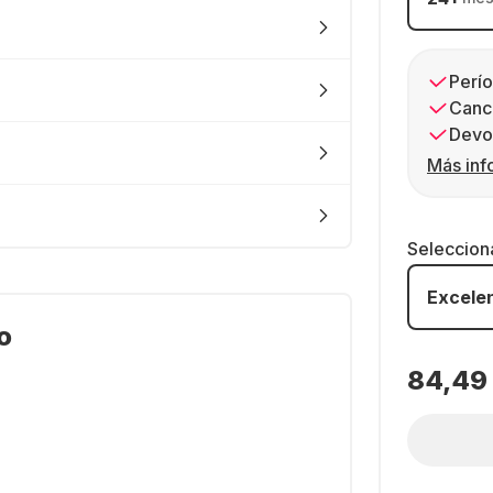
Perío
Canc
Devol
Más inf
Seleccion
Excele
o
84,49