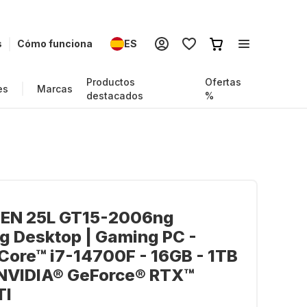
s
Cómo funciona
ES
Productos
Ofertas
es
Marcas
destacados
%
EN 25L GT15-2006ng
g Desktop | Gaming PC -
 Core™ i7-14700F - 16GB - 1TB
 NVIDIA® GeForce® RTX™
TI