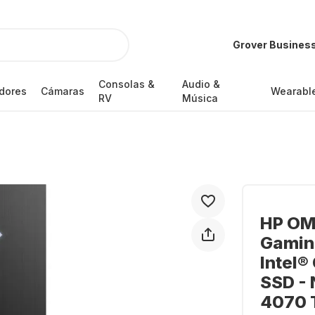
Grover Busines
Consolas &
Audio &
dores
Cámaras
Wearabl
RV
Música
HP OM
Gamin
Intel®
SSD -
4070 