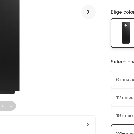
Elige colo
Seleccion
6
+
mese
12
+
mes
18
+
mes
24
+
mes