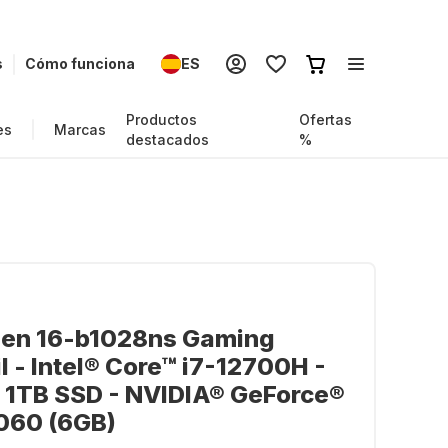
s
Cómo funciona
ES
Productos
Ofertas
es
Marcas
destacados
%
en 16-b1028ns Gaming
il - Intel® Core™ i7-12700H -
 1TB SSD - NVIDIA® GeForce®
060 (6GB)