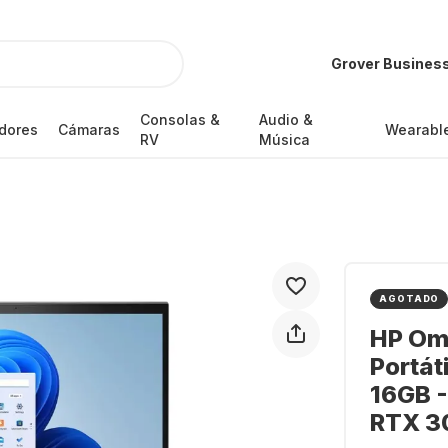
Grover Busines
Consolas &
Audio &
dores
Cámaras
Wearabl
RV
Música
AGOTADO
HP Om
Portát
16GB -
RTX 3