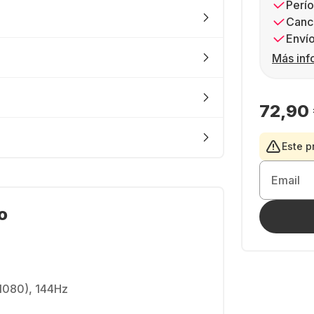
Perío
Canc
Envío
Más inf
72,90
Este p
Email
o
 1080), 144Hz