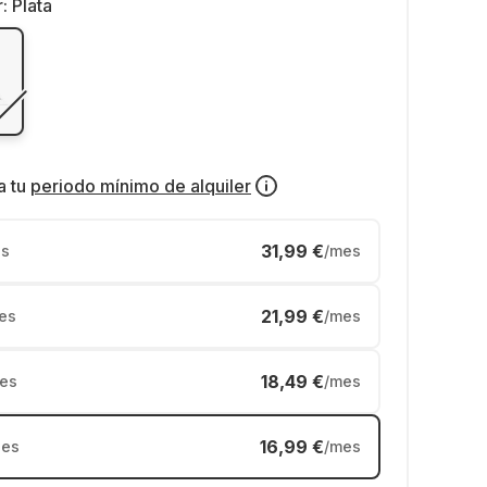
r:
Plata
a tu
periodo mínimo de alquiler
31,99 €
s
/mes
21,99 €
es
/mes
18,49 €
es
/mes
16,99 €
es
/mes