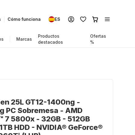
s
Cómo funciona
ES
Productos
Ofertas
es
Marcas
destacados
%
en 25L GT12-1400ng -
g PC Sobremesa - AMD
 7 5800x - 32GB - 512GB
 1TB HDD - NVIDIA® GeForce®