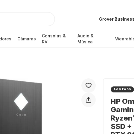
Grover Busines
Consolas &
Audio &
dores
Cámaras
Wearabl
RV
Música
AGOTADO
HP Om
Gamin
Ryzen™
SSD +