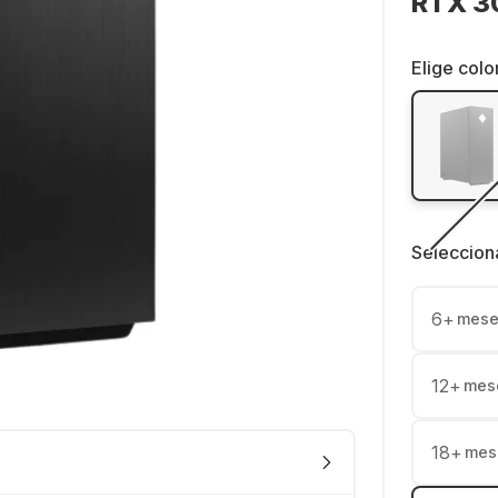
RTX 3
Elige colo
Seleccion
6
+
mese
12
+
mes
18
+
mes