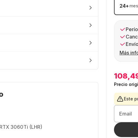
24
+
mes
Perío
Canc
Envío
Más inf
108,4
Precio orig
o
Este p
Email
RTX 3060Ti (LHR)