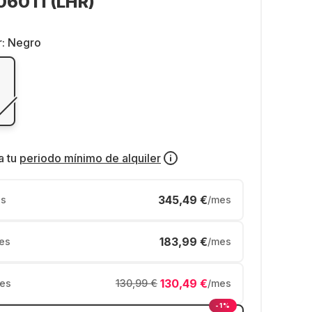
060Ti (LHR)
r:
Negro
a tu
periodo mínimo de alquiler
345,49 €
s
/mes
183,99 €
es
/mes
130,49 €
es
130,99 €
/mes
-1%