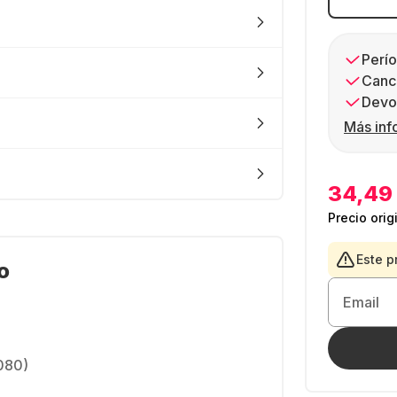
Perío
Canc
Devol
Más inf
34,49
Precio orig
Este p
o
Email
1080)