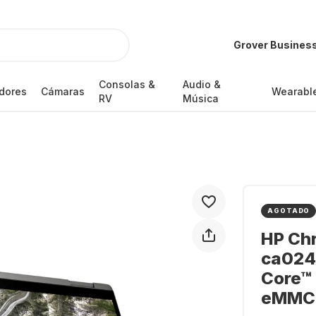
Grover Busines
Consolas &
Audio &
dores
Cámaras
Wearabl
RV
Música
AGOTADO
HP Ch
ca0241
Core™ 
eMMC -