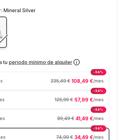
r:
Mineral Silver
a tu
periodo mínimo de alquiler
-54%
108,49 €
s
235,49 €
/mes
-54%
57,99 €
es
125,99 €
/mes
-54%
41,49 €
es
89,49 €
/mes
-54%
34,49 €
es
74,99 €
/mes