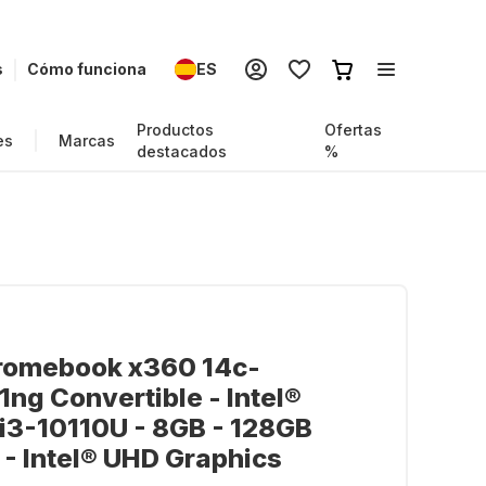
s
Cómo funciona
ES
Productos
Ofertas
es
Marcas
destacados
%
romebook x360 14c-
ng Convertible - Intel®
i3-10110U - 8GB - 128GB
 Intel® UHD Graphics