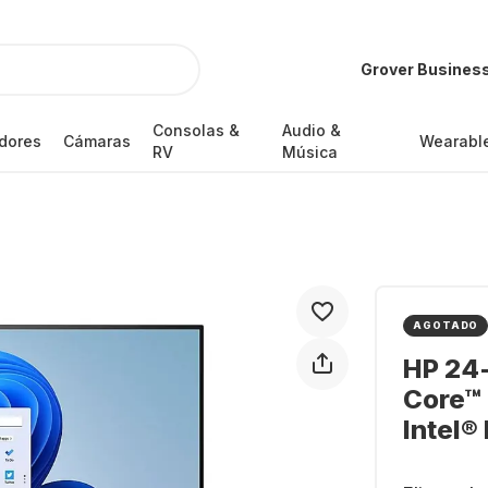
Grover Busines
Consolas &
Audio &
dores
Cámaras
Wearabl
RV
Música
AGOTADO
HP 24-
Core™ 
Intel®