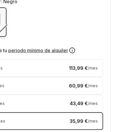
r:
Negro
a tu
periodo mínimo de alquiler
113,99 €
s
/mes
60,99 €
es
/mes
43,49 €
es
/mes
35,99 €
es
/mes