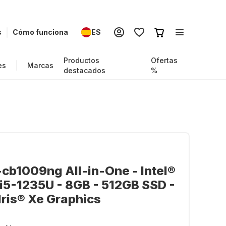
s
Cómo funciona
ES
Productos
Ofertas
es
Marcas
destacados
%
cb1009ng All-in-One - Intel®
i5-1235U - 8GB - 512GB SSD -
 Iris® Xe Graphics