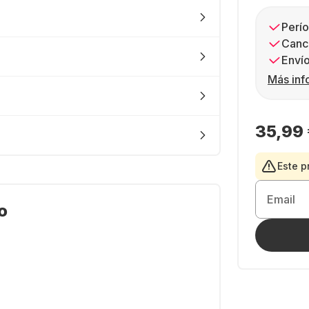
Perío
Canc
Envío
Más inf
35,99
Este p
Email
o