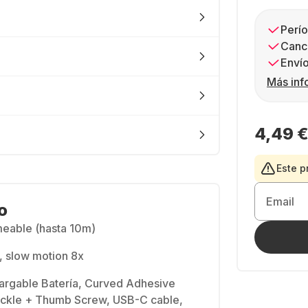
Perío
Canc
Envío
Más inf
4,49 
Este p
Email
o
eable (hasta 10m)
, slow motion 8x
argable Batería, Curved Adhesive
ckle + Thumb Screw, USB-C cable,