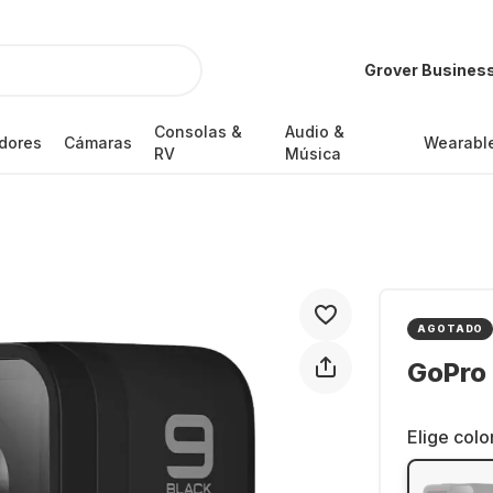
Grover Busines
Consolas &
Audio &
dores
Cámaras
Wearabl
RV
Música
AGOTADO
GoPro
Elige colo