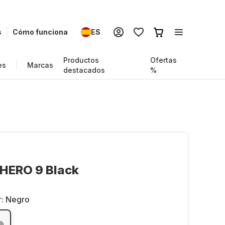
s
Cómo funciona
ES
Productos
Ofertas
es
Marcas
destacados
%
 HERO 9 Black
r:
Negro