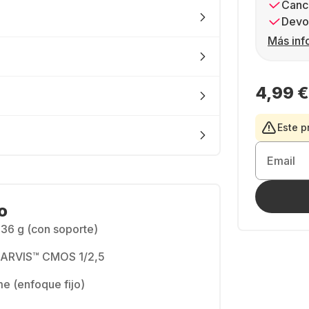
Canc
Devol
Más inf
4,99 €
Este p
Email
o
136 g (con soporte)
ARVIS™ CMOS 1/2,5
me (enfoque fijo)