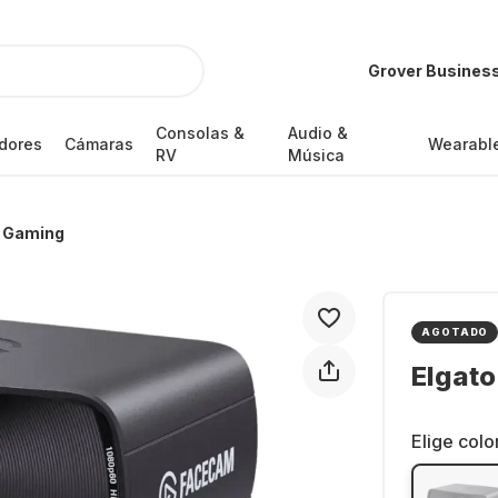
Grover Busines
Consolas &
Audio &
dores
Cámaras
Wearabl
RV
Música
a Gaming
AGOTADO
Elgato
Elige colo