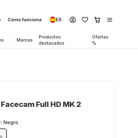
s
Cómo funciona
ES
Productos
Ofertas
es
Marcas
destacados
%
 Facecam Full HD MK 2
r:
Negro