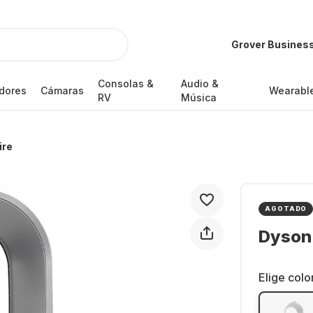
Grover Busines
Consolas &
Audio &
dores
Cámaras
Wearabl
RV
Música
ire
AGOTADO
Dyson
Elige colo