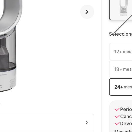
Seleccion
12
+
mes
18
+
mes
24
+
mes
Perío
Canc
Devol
Más inf