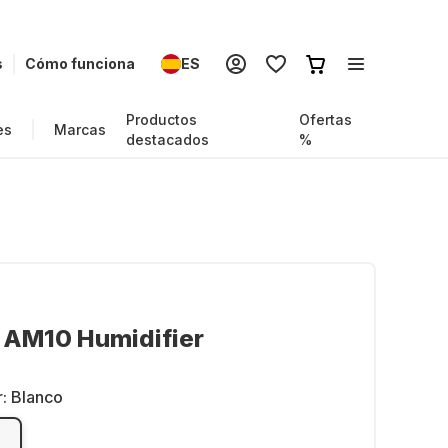
s
Cómo funciona
ES
Productos
Ofertas
es
Marcas
destacados
%
 AM10 Humidifier
r:
Blanco