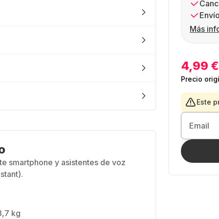
Canc
Envío
Más inf
4,99 €
Precio orig
Este p
Email
o
te smartphone y asistentes de voz
stant).
3,7 kg