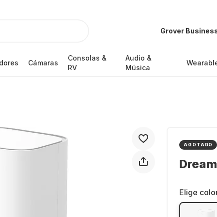
Grover Busines
Consolas &
Audio &
dores
Cámaras
Wearabl
RV
Música
AGOTADO
Dreame
Elige colo