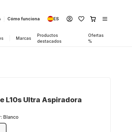
s
Cómo funciona
ES
Productos
Ofertas
es
Marcas
destacados
%
 L10s Ultra Aspiradora
r:
Blanco