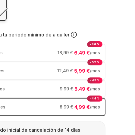
a tu
periodo mínimo de alquiler
-66%
6,49 €
s
18,99 €
/mes
-52%
5,99 €
es
12,49 €
/mes
-45%
5,49 €
es
9,99 €
/mes
-44%
4,99 €
es
8,99 €
/mes
do inicial de cancelación de 14 días