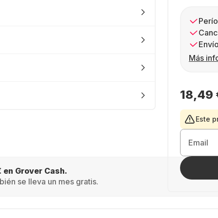
Perío
Canc
Envío
Más inf
18,49 
Este p
Email
€ en Grover Cash.
ién se lleva un mes gratis.