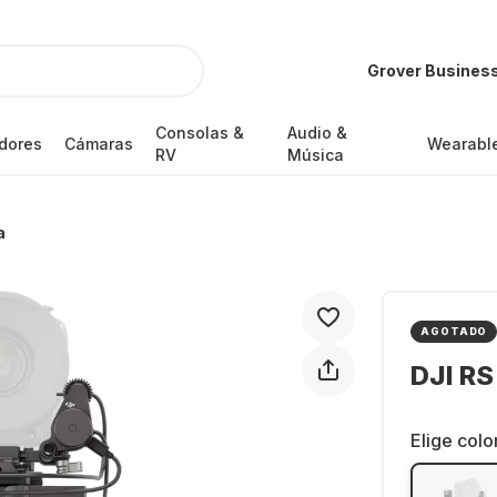
Grover Busines
Consolas &
Audio &
dores
Cámaras
Wearabl
RV
Música
a
AGOTADO
DJI RS
Elige colo