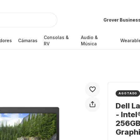
Grover Busines
Consolas &
Audio &
dores
Cámaras
Wearabl
RV
Música
AGOTADO
Dell L
- Inte
256GB 
Graph