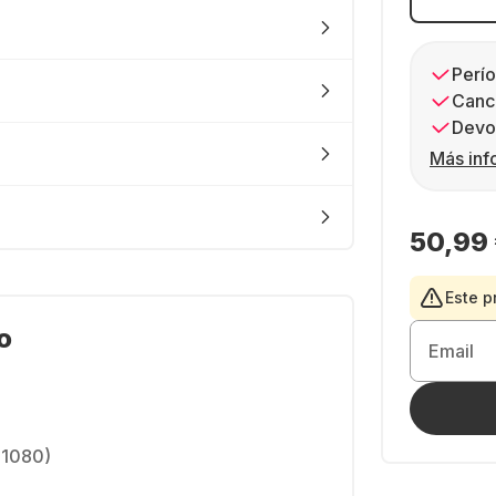
Perío
Canc
Devol
Más inf
50,99
Este p
o
Email
 1080)