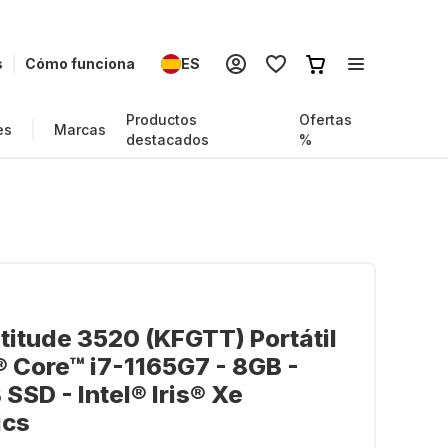
s
Cómo funciona
ES
Productos
Ofertas
es
Marcas
destacados
%
atitude 3520 (KFGTT) Portátil
l® Core™ i7-1165G7 - 8GB -
SSD - Intel® Iris® Xe
ics