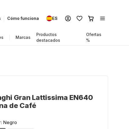
s
Cómo funciona
ES
Productos
Ofertas
es
Marcas
destacados
%
ghi Gran Lattissima EN640
na de Café
r:
Negro