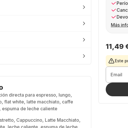
Perío
Canc
Devol
Más inf
11,49 
Este p
Email
o
ión directa para espresso, lungo,
, flat white, latte macchiato, caffe
e, espuma de leche caliente
stretto, Cappuccino, Latte Macchiato,
hite, leche caliente, espuma de leche