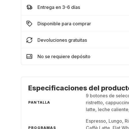
Entrega en 3-6 días
Disponible para comprar
Devoluciones gratuitas
No se requiere depósito
Especificaciones del product
9 botones de selecc
ristretto, cappuccino
PANTALLA
latte, leche calient
Espresso, Lungo, Ri
Caffè Latte, Flat W
PROGRAMAS