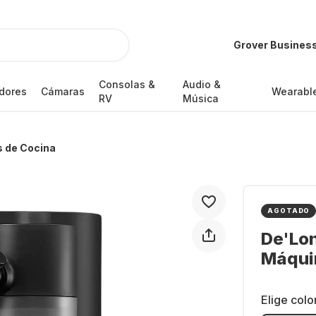
Grover Busines
Consolas &
Audio &
dores
Cámaras
Wearabl
RV
Música
 de Cocina
AGOTADO
De'Lon
Máqui
Elige colo