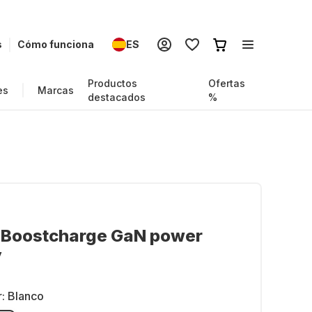
s
Cómo funciona
ES
Productos
Ofertas
es
Marcas
destacados
%
n Boostcharge GaN power
y
r:
Blanco