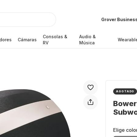
Grover Busines
Consolas &
Audio &
dores
Cámaras
Wearabl
RV
Música
AGOTADO
Bowers
Subwo
Elige colo