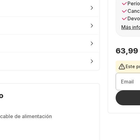
Perío
Canc
Devol
Más inf
63,99
Este p
Email
o
 cable de alimentación