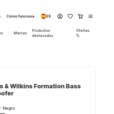
s
Cómo funciona
ES
Productos
Ofertas
es
Marcas
destacados
%
 & Wilkins Formation Bass
ofer
r:
Negro