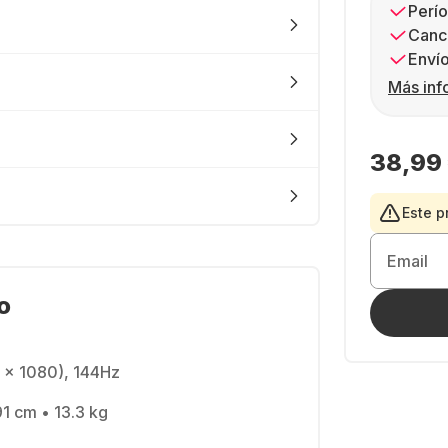
Perío
Canc
Envío
Más inf
38,99
Este p
Email
o
 x 1080), 144Hz
91 cm • 13.3 kg