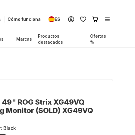
s
Cómo funciona
ES
Productos
Ofertas
es
Marcas
destacados
%
- 49" ROG Strix XG49VQ
g Monitor (SOLD) XG49VQ
r:
Black