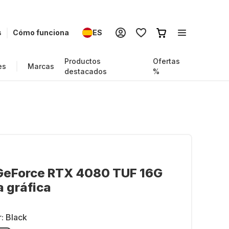
s
Cómo funciona
ES
Productos
Ofertas
es
Marcas
destacados
%
GeForce RTX 4080 TUF 16G
a gráfica
r:
Black