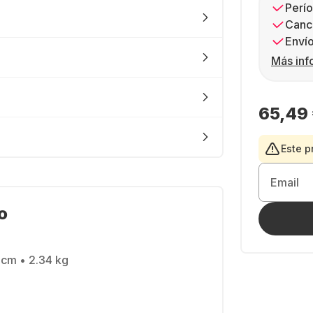
Perío
Canc
Envío
Más inf
65,49
Este p
Email
o
 cm • 2.34 kg