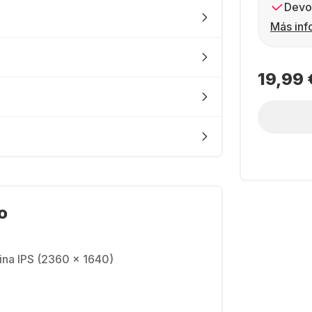
Devol
Más inf
19,99 
o
tina IPS (2360 x 1640)