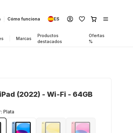
s
Cómo funciona
ES
Productos
Ofertas
es
Marcas
destacados
%
iPad (2022) - Wi-Fi - 64GB
r:
Plata