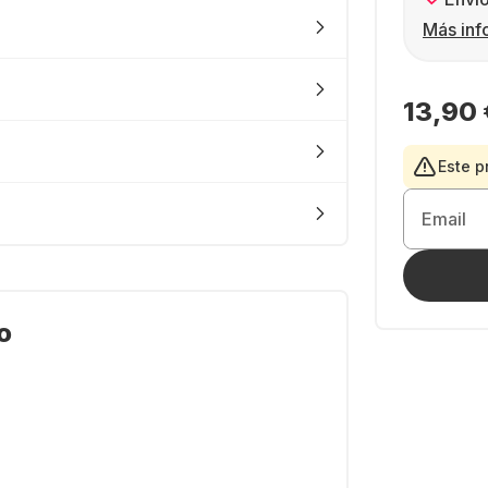
Más inf
13,90 
Este p
Email
o