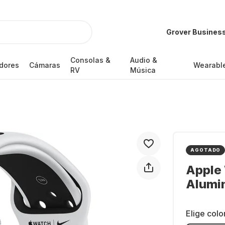
Grover Busines
Consolas &
Audio &
dores
Cámaras
Wearabl
RV
Música
AGOTADO
Apple 
Alumin
Elige colo