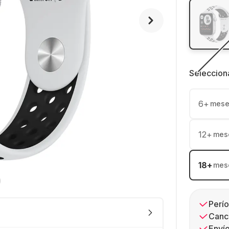
Seleccion
6
+
mese
12
+
mes
18
+
mes
Perío
Canc
Envío