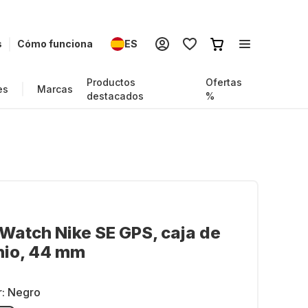
s
Cómo funciona
ES
Productos
Ofertas
es
Marcas
destacados
%
Watch Nike SE GPS, caja de
io, 44 ​​mm
r:
Negro