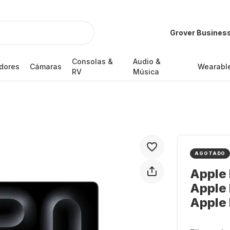
Grover Busines
Consolas &
Audio &
dores
Cámaras
Wearabl
RV
Música
AGOTADO
Apple 
Apple 
Apple 