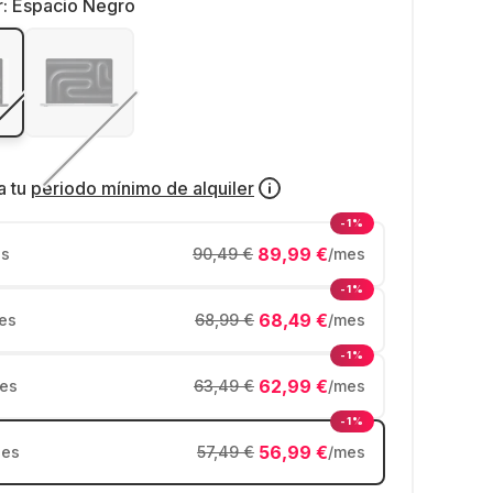
r:
Espacio Negro
a tu
periodo mínimo de alquiler
-1%
89,99 €
s
90,49 €
/mes
-1%
68,49 €
es
68,99 €
/mes
-1%
62,99 €
es
63,49 €
/mes
-1%
56,99 €
es
57,49 €
/mes