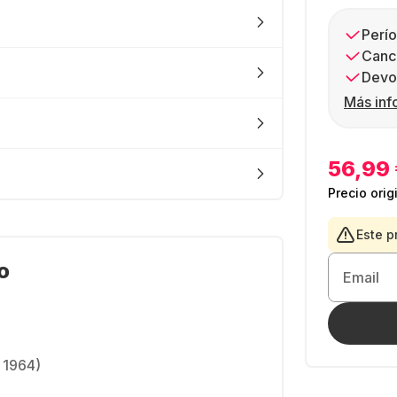
Perío
Canc
Devol
Más inf
56,99
Precio orig
Este p
o
Email
 1964)