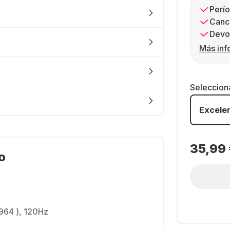
Perío
Canc
Devol
Más inf
Seleccion
Excele
35,99
o
964 ), 120Hz