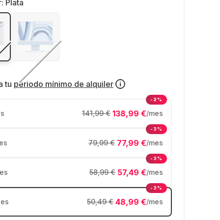
r:
Plata
a tu
periodo mínimo de alquiler
-2%
138,99 €
s
141,99 €
/mes
-3%
77,99 €
es
79,99 €
/mes
-3%
57,49 €
es
58,99 €
/mes
-3%
48,99 €
es
50,49 €
/mes