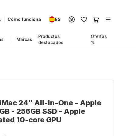
s
Cómo funciona
ES
Productos
Ofertas
es
Marcas
destacados
%
iMac 24" All-in-One - Apple
GB - 256GB SSD - Apple
ated 10-core GPU