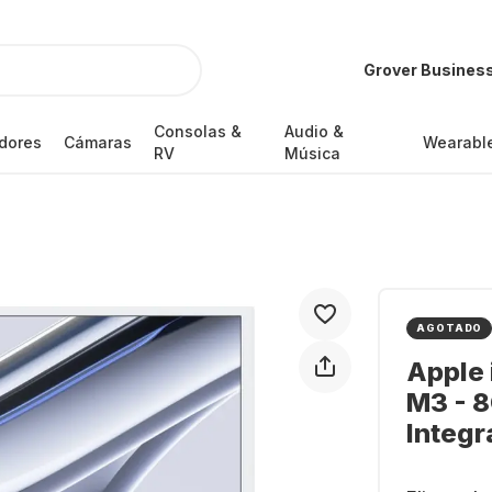
Grover Busines
Consolas &
Audio &
dores
Cámaras
Wearabl
RV
Música
AGOTADO
Apple 
M3 - 8
Integr