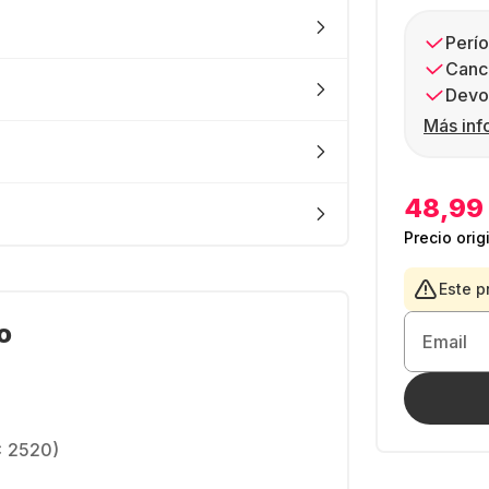
Perío
Canc
Devol
Más inf
48,99
Precio orig
Este p
o
Email
x 2520)