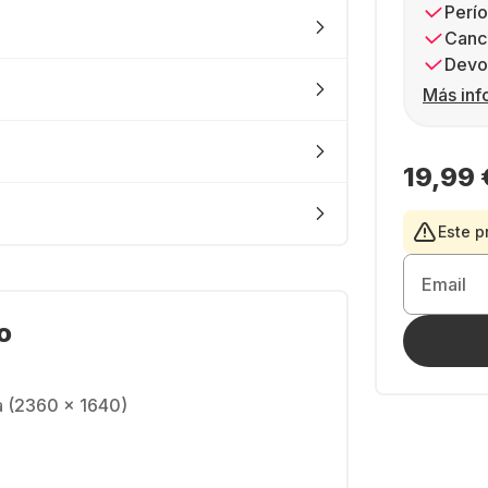
Perío
Canc
Devol
Más inf
19,99 
Este p
Email
o
na (2360 x 1640)