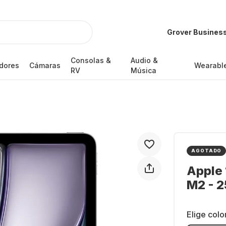
Grover Busines
Consolas &
Audio &
dores
Cámaras
Wearabl
RV
Música
AGOTADO
Apple 
M2 - 
Elige colo