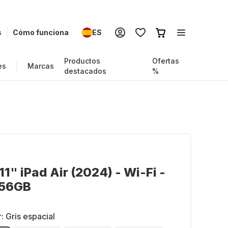
s
Cómo funciona
ES
Productos
Ofertas
es
Marcas
destacados
%
11" iPad Air (2024) - Wi-Fi -
256GB
r:
Gris espacial