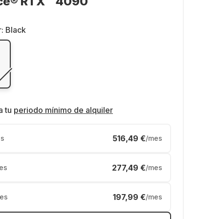
ce® RTX™ 4090
r:
Black
a tu
periodo mínimo de alquiler
516,49 €
s
/mes
277,49 €
es
/mes
197,99 €
es
/mes