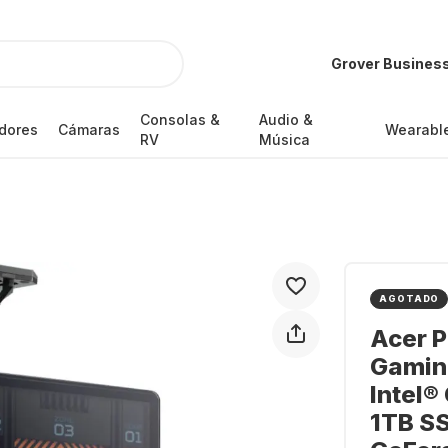
Grover Busines
Consolas &
Audio &
dores
Cámaras
Wearabl
RV
Música
AGOTADO
Acer P
Gamin
Intel®
1TB SS