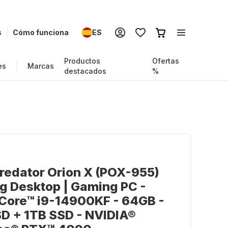
s
Cómo funciona
ES
Productos
Ofertas
es
Marcas
destacados
%
redator Orion X (POX-955)
g Desktop | Gaming PC -
 Core™ i9-14900KF - 64GB -
D + 1TB SSD - NVIDIA®