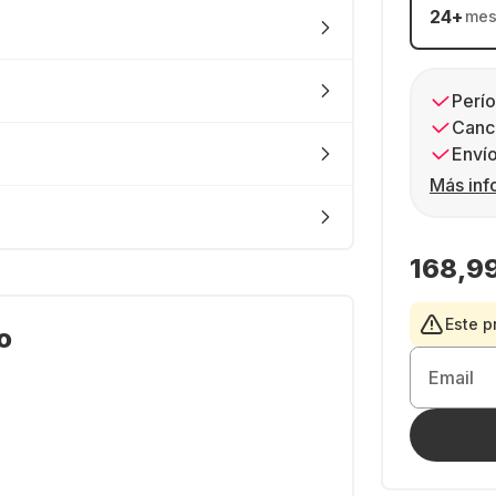
24
+
mes
Perío
Canc
Envío
Más inf
168,9
Este p
o
Email