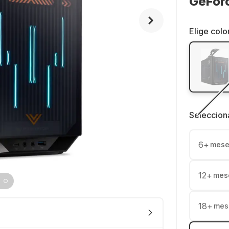
GeFor
Elige colo
Seleccion
6
+
mese
12
+
mes
18
+
mes