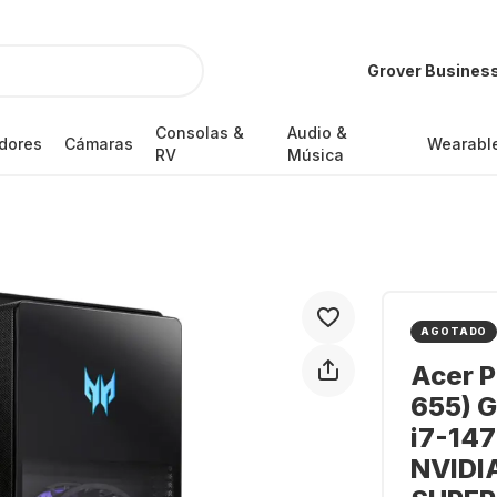
Grover Busines
Consolas &
Audio &
dores
Cámaras
Wearabl
RV
Música
AGOTADO
Acer P
655) G
i7-147
NVIDI