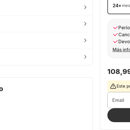
24
+
mes
Perío
Canc
Devol
Más inf
108,9
Este p
o
Email