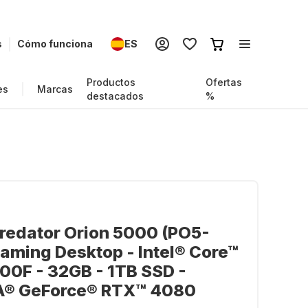
s
Cómo funciona
ES
Productos
Ofertas
es
Marcas
destacados
%
redator Orion 5000 (PO5-
aming Desktop - Intel® Core™
00F - 32GB - 1TB SSD -
A® GeForce® RTX™ 4080