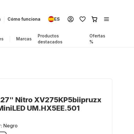
s
Cómo funciona
ES
Productos
Ofertas
es
Marcas
destacados
%
 27" Nitro XV275KP5biipruzx
 MiniLED UM.HX5EE.501
r:
Negro