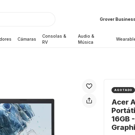
Grover Busines
Consolas &
Audio &
dores
Cámaras
Wearabl
RV
Música
AGOTADO
Acer 
Portát
16GB -
Graph