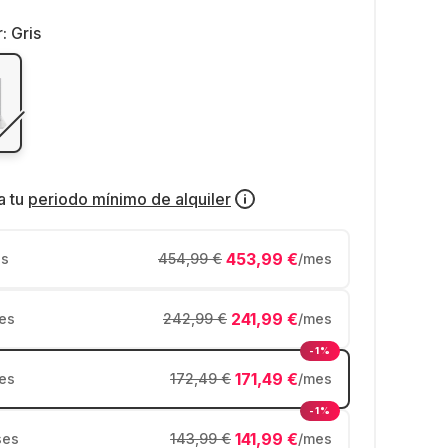
r:
Gris
a tu
periodo mínimo de alquiler
453,99 €
s
454,99 €
/mes
241,99 €
es
242,99 €
/mes
-1%
171,49 €
es
172,49 €
/mes
-1%
141,99 €
ses
143,99 €
/mes