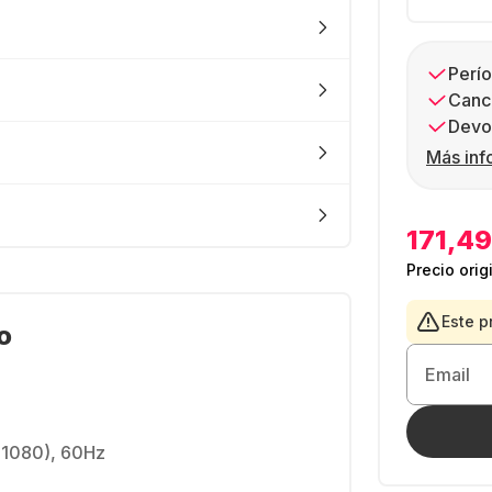
Perío
Canc
Devol
Más inf
171,49
Precio orig
Este p
o
Email
x 1080), 60Hz