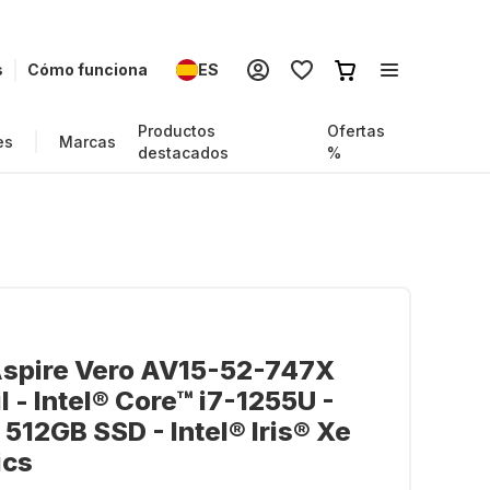
s
Cómo funciona
ES
Productos
Ofertas
es
Marcas
destacados
%
Aspire Vero AV15-52-747X
il - Intel® Core™ i7-1255U -
 512GB SSD - Intel® Iris® Xe
ics