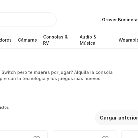
Grover Busines
Consolas &
Audio &
dores
Cámaras
Wearabl
RV
Música
 Switch pero te mueres por jugar? Alquila la consola
mpre con la tecnología y los juegos más nuevos.
uctos
Cargar anterio