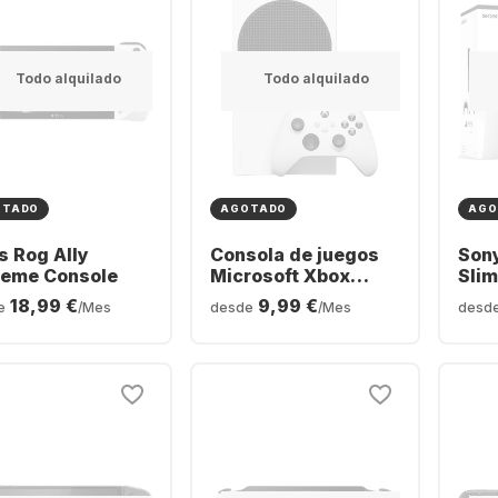
Todo alquilado
Todo alquilado
OTADO
AGOTADO
AGO
s Rog Ally
Consola de juegos
Sony
reme Console
Microsoft Xbox
Slim
Series S
- 2x
18,99 €
9,99 €
e
/Mes
desde
/Mes
desd
Wire
Bun