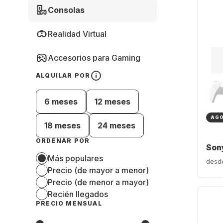
Consolas
Realidad Virtual
Accesorios para Gaming
ALQUILAR POR
6 meses
12 meses
AG
18 meses
24 meses
ORDENAR POR
Son
Más populares
desd
Precio (de mayor a menor)
Precio (de menor a mayor)
Recién llegados
PRECIO MENSUAL