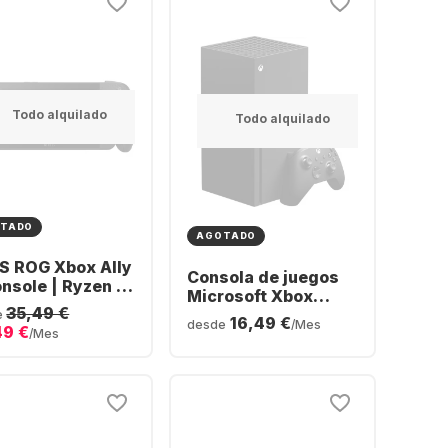
Todo alquilado
Todo alquilado
TADO
AGOTADO
S ROG Xbox Ally
Consola de juegos
nsole | Ryzen AI
Microsoft Xbox
Extreme 24GB |
35,49 €
Series X
e
16,49 €
 SSD
desde
/Mes
49 €
/Mes