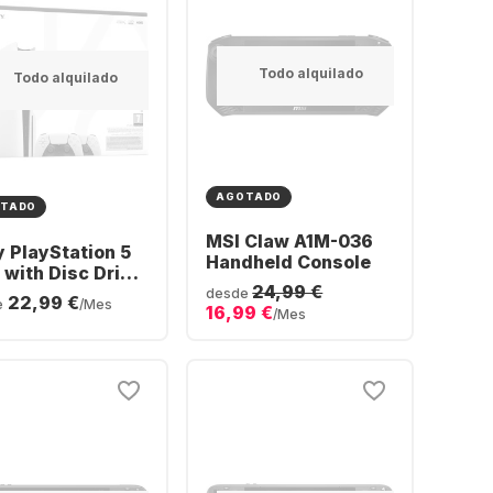
Todo alquilado
Todo alquilado
AGOTADO
TADO
MSI Claw A1M-036
 PlayStation 5
Handheld Console
 with Disc Drive
24,99 €
 DualSense®
desde
22,99 €
e
/Mes
16,99 €
less-Controller
/Mes
dle