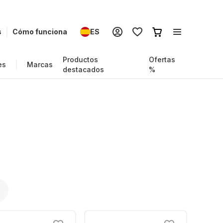
s
Cómo funciona
ES
Productos
Ofertas
es
Marcas
destacados
%
r