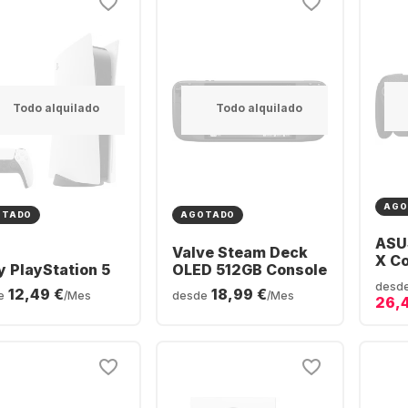
Todo alquilado
Todo alquilado
AGO
OTADO
AGOTADO
ASU
Valve Steam Deck
X Co
y PlayStation 5
OLED 512GB Console
Z2 
desd
12,49 €
18,99 €
1TB
e
/Mes
desde
/Mes
26,