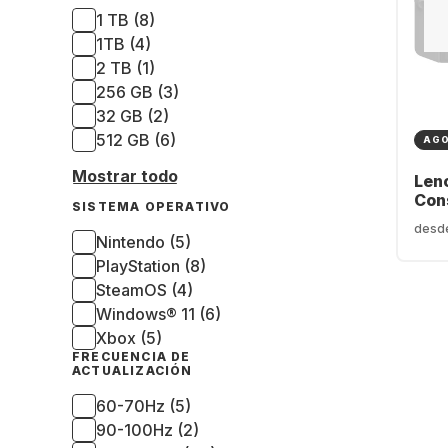
1 TB (8)
1TB (4)
2 TB (1)
256 GB (3)
32 GB (2)
512 GB (6)
AG
Mostrar todo
Len
Con
SISTEMA OPERATIVO
desd
Nintendo (5)
PlayStation (8)
SteamOS (4)
Windows® 11 (6)
Xbox (5)
FRECUENCIA DE
ACTUALIZACIÓN
60-70Hz (5)
90-100Hz (2)