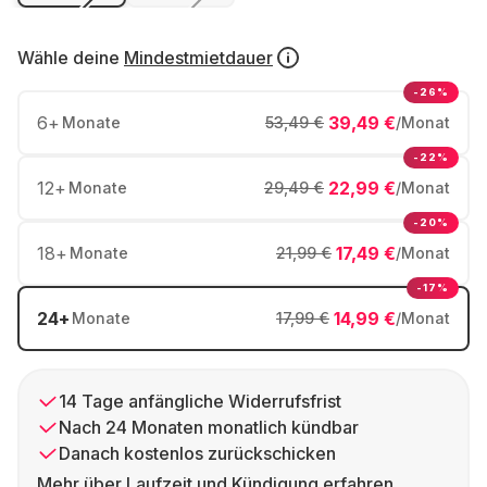
Wähle deine
Mindestmietdauer
-26%
6
+
39,49 €
Monate
53,49 €
/Monat
-22%
12
+
22,99 €
Monate
29,49 €
/Monat
-20%
18
+
17,49 €
Monate
21,99 €
/Monat
-17%
24
+
14,99 €
Monate
17,99 €
/Monat
14 Tage anfängliche Widerrufsfrist
Nach 24 Monaten monatlich kündbar
Danach kostenlos zurückschicken
Mehr über Laufzeit und Kündigung erfahren