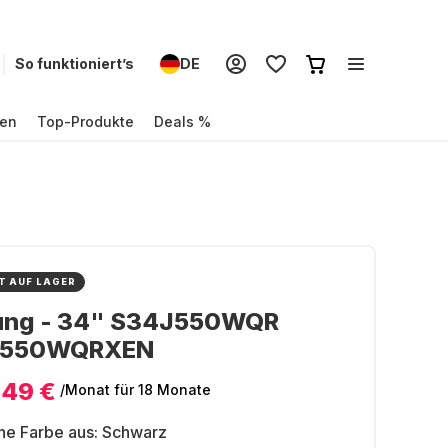
So funktioniert’s
DE
en
Top-Produkte
Deals %
T AUF LAGER
ng - 34" S34J550WQR
J550WQRXEN
,49 €
/Monat
für 18 Monate
ne Farbe aus:
Schwarz