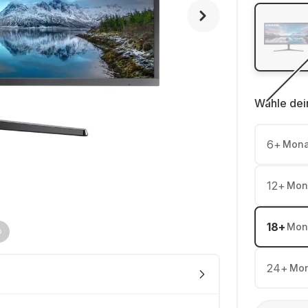
Wähle dei
6
+
Mona
12
+
Mon
18
+
Mon
24
+
Mon