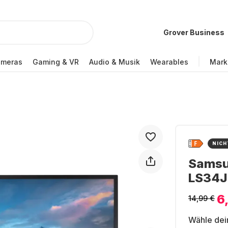
Grover Business
ameras
Gaming & VR
Audio & Musik
Wearables
Mark
NICH
Samsu
LS34
6
14,99 €
Wähle dei