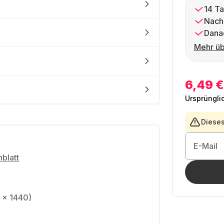
14 Ta
Nach
Dana
Mehr üb
6,49 €
Ursprüngli
Dieses
E-Mail
blatt
 x 1440)
N