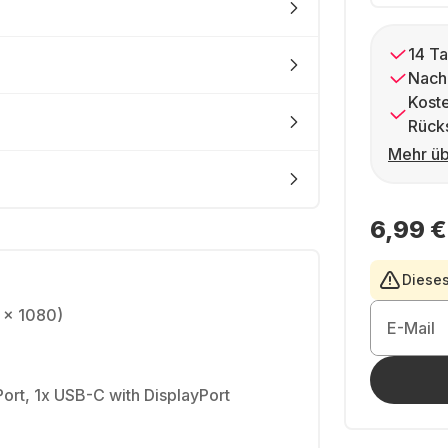
14 Ta
Nach
Kost
Rück
Mehr üb
6,99 €
Dieses
 x 1080)
E-Mail
Port, 1x USB-C with DisplayPort