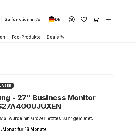
So funktioniert’s
DE
en
Top-Produkte
Deals %
 LAGER
ng - 27" Business Monitor
S27A400UJUXEN
Mal wurde mit Grover letztes Jahr gemietet.
/Monat
für 18 Monate