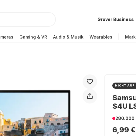
Grover Business
ameras
Gaming & VR
Audio & Musik
Wearables
Mark
NICHT AUF
Samsu
S4U L
280.000
6,99 €