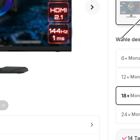
Wähle dei
6
+
Mona
12
+
Mon
18
+
Mon
24
+
Mon
14 Ta