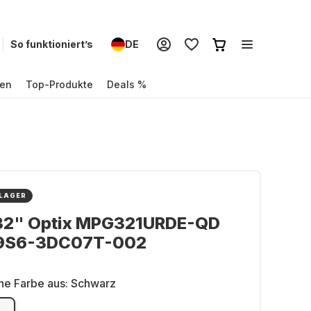
So funktioniert’s
DE
en
Top-Produkte
Deals %
 LAGER
 32" Optix MPG321URDE-QD
 9S6-3DC07T-002
ne Farbe aus:
Schwarz